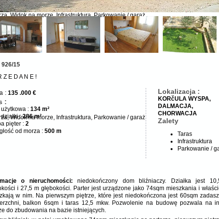
za, Widok na morze, Infrastruktura, Parkowanie / garaż
wyspa Korcula
: 926/15
 Z E D A N E !
Lokalizacja :
a
:
135 .000 €
KORčULA WYSPA,
 :
DALMACJA,
 użytkowa :
134 m²
CHORWACJA
działki :
286 m²
za, Widok na morze, Infrastruktura, Parkowanie / garaż
Zalety
a pięter :
2
głość od morza :
500 m
Taras
Infrastruktura
Parkowanie / g
rmacje o nieruchomości:
niedokończony dom bliźniaczy. Działka jest 10
okości i 27,5 m głębokości. Parter jest urządzone jako 74sqm mieszkania i właści
zkają w nim. Na pierwszym piętrze, które jest niedokończona jest 60sqm zadas
erzchni, balkon 6sqm i taras 12,5 mkw. Pozwolenie na budowę pozwala na i
rze do zbudowania na bazie istniejących.