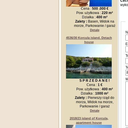
Cech
wyko
Cena :
500 .000 €
Pow. użytkowa :
220 m²
Działka :
400 m²
Zalety :
Basen, Widok na
morze, Parkowanie / garaż
Detale
N
4536/30 Korcula island. Detach
house
E
T
T
W
S P R Z E D A N E !
Cena :
1 €
Pow. użytkowa :
400 m²
Działka :
1000 m²
Zalety :
Pierwszy rząd do
morza, Widok na morze,
Parkowanie / garaż
Detale
2018/23 island of Korcula,
apartment house