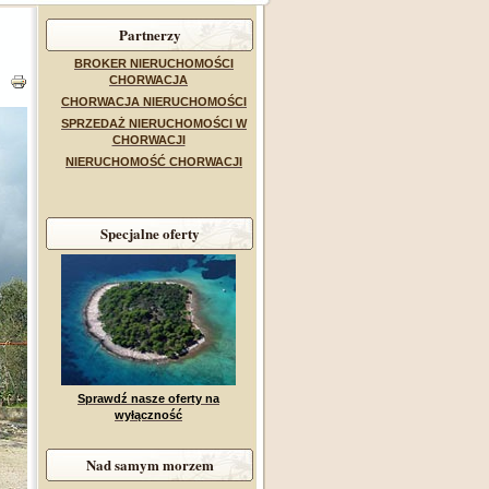
Partnerzy
BROKER NIERUCHOMOŚCI
CHORWACJA
CHORWACJA NIERUCHOMOŚCI
SPRZEDAŻ NIERUCHOMOŚCI W
CHORWACJI
NIERUCHOMOŚĆ CHORWACJI
Specjalne oferty
Sprawdź nasze oferty na
wyłączność
Nad samym morzem