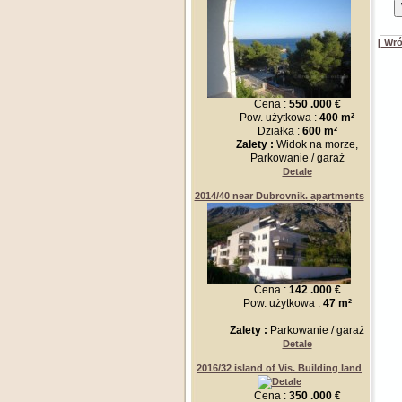
[ Wró
Cena :
550 .000 €
Pow. użytkowa :
400 m²
Działka :
600 m²
Zalety :
Widok na morze,
Parkowanie / garaż
Detale
2014/40 near Dubrovnik. apartments
Cena :
142 .000 €
Pow. użytkowa :
47 m²
Zalety :
Parkowanie / garaż
Detale
2016/32 island of Vis. Building land
Cena :
350 .000 €