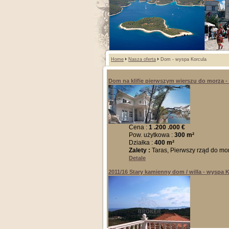
Home
Nasza oferta
Dom - wyspa Korcula
Dom na klifie pierwszym wierszu do morza -
Cena :
1 .200 .000 €
Pow. użytkowa :
300 m²
Działka :
400 m²
Zalety :
Taras, Pierwszy rząd do mo
Detale
2011/16 Stary kamienny dom / willa - wyspa 