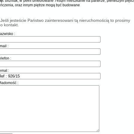
y:
bliźniak, w pełni umeblowane 74sqm mieszkanie na parterze, pierwszym piętr
ńczenia, oraz innym piętrze mogą być budowane
Jeśli jesteście Państwo zainteresowani tą nieruchomością to prosimy
o kontakt.
azwisko :
mail :
elefon :
emat :
iadomość :