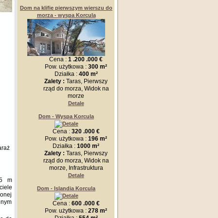
Dom na klifie pierwszym wierszu do
morza - wyspa Korcula
Cena :
1 .200 .000 €
Pow. użytkowa :
300 m²
Działka :
400 m²
Zalety :
Taras, Pierwszy
rząd do morza, Widok na
morze
Detale
Dom - Wyspa Korcula
Cena :
320 .000 €
Pow. użytkowa :
196 m²
Działka :
1000 m²
araż
Zalety :
Taras, Pierwszy
rząd do morza, Widok na
morze, Infrastruktura
Detale
,5 m
ciele
Dom - Islandia Korcula
zonej
nnym
Cena :
600 .000 €
Pow. użytkowa :
278 m²