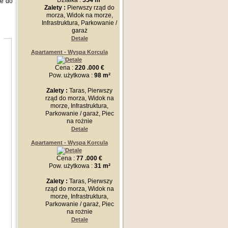
Działka :
554 m²
ze do
Zalety :
Pierwszy rząd do
morza, Widok na morze,
Infrastruktura, Parkowanie /
garaż
Detale
Apartament - Wyspa Korcula
Cena :
220 .000 €
Pow. użytkowa :
98 m²
Zalety :
Taras, Pierwszy
rząd do morza, Widok na
morze, Infrastruktura,
Parkowanie / garaż, Piec
na rożnie
Detale
Apartament - Wyspa Korcula
Cena :
77 .000 €
Pow. użytkowa :
31 m²
Zalety :
Taras, Pierwszy
rząd do morza, Widok na
morze, Infrastruktura,
Parkowanie / garaż, Piec
na rożnie
Detale