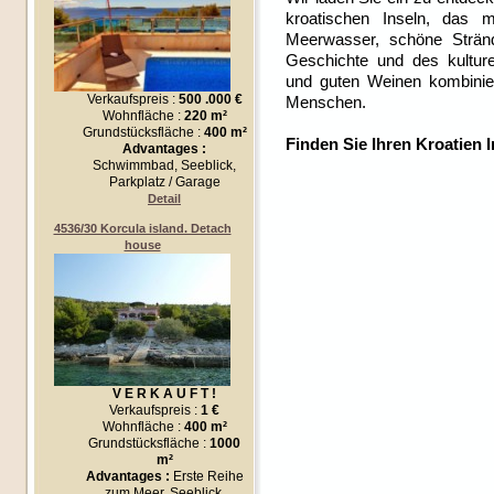
kroatischen Inseln, das m
Meerwasser, schöne Stränd
Geschichte und des kultur
und guten Weinen kombinier
Verkaufspreis :
500 .000 €
Menschen.
Wohnfläche :
220 m²
Grundstücksfläche :
400 m²
Finden Sie Ihren Kroatien I
Advantages :
Schwimmbad, Seeblick,
Parkplatz / Garage
Detail
4536/30 Korcula island. Detach
house
V E R K A U F T !
Verkaufspreis :
1 €
Wohnfläche :
400 m²
Grundstücksfläche :
1000
m²
Advantages :
Erste Reihe
zum Meer, Seeblick,