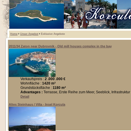
Home
Unser Angebot
Exklusive Angebote
2011/34 Zaton near Dubrovnik - Old mill houses complex in the bay
Verkaufspreis :
2 .000 .000 €
Wohnfläche :
1420 m²
Grundstücksfläche :
1180 m²
Advantages :
Terrasse, Erste Reihe zum Meer, Seeblick, Infrastruktur
Detail
Altes Steinhaus / Villa - Insel Korcula