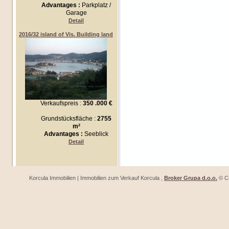
Advantages :
Parkplatz /
Garage
Detail
2016/32 island of Vis. Building land
Verkaufspreis :
350 .000 €
Grundstücksfläche :
2755
m²
Advantages :
Seeblick
Detail
Korcula Immobilien | Immobilien zum Verkauf Korcula ,
Broker Grupa d.o.o.
© Co