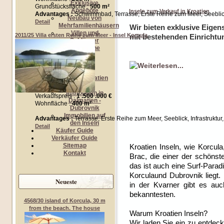
Exklusive
Grundstücksfläche :
500 m²
Angebote
Inseln zum Verkauf in Kroatien
Advantages :
Schwimmbad, Terrasse, Erste Reihe zum Meer, Seeblick, I
Neubau von
Detail
Mehrfamilienhäusern
Wir bieten exklusive Eigen
Villen und
2011/25 Villa ersten Reihe zum Meer - Insel Korcula
mit bestehenden Einrichtu
Schlösser
Immobilien-Suche
Ihre Anfrage
Fügen Sie Ihre
Immobilien
Entdecken Sie Kroatien
Immobilien
Immobilien in
Verkaufspreis :
1 .500 .000 €
Dalmatien -
Wohnfläche :
400 m²
Dubrovnik
Immobilien auf
Advantages :
Terrasse, Erste Reihe zum Meer, Seeblick, Infrastruktur
den Inseln
Detail
Käufer Guide
Verkäufer Guide
Sitemap
Kroatien Inseln, wie Korcul
Kontakt
Brac, die einer der schönste
das ist auch eine Surf-Paradi
Korculaund Dubrovnik liegt. 
Neueste
in der Kvarner gibt es auc
bekanntesten.
4568/30 island of Korcula, 30 m
from the beach. The house
Warum Kroatien Inseln?
Wir laden Sie ein zu entdec