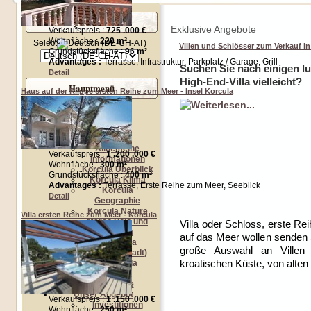
Sprachwahl
Exklusive Angebote
Verkaufspreis :
725 .000 €
Wohnfläche :
220 m²
Select
Villen und Schlösser zum Verkauf in
Grundstücksfläche :
96 m²
Advantages :
Terrasse, Infrastruktur, Parkplatz / Garage, Grill
Suchen Sie nach einigen lu
Detail
High-End-Villa vielleicht?
Hauptmenü
Haus auf der Klippe ersten Reihe zum Meer - Insel Korcula
Startseite
Wir über uns
Über Korcula
Allgemeine
Verkaufspreis :
1 .200 .000 €
Informationen
Wohnfläche :
300 m²
Korcula Überblick
Grundstücksfläche :
400 m²
Korcula Klima
Advantages :
Terrasse, Erste Reihe zum Meer, Seeblick
Korcula
Detail
Geographie
Korcula Nature
Villa ersten Reihe zum Meer - Korcula
Marco Polo und
Villa oder Schloss, erste Re
Korcula
auf das Meer wollen senden S
Vela Luka
große Auswahl an Villen
Korcula (Stadt)
kroatischen Küste, von alten
Lumbarda
Blato
Racisce
Unser Angebot
Verkaufspreis :
1 .150 .000 €
Investitionen
Wohnfläche :
250 m²